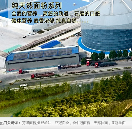
热门关键词：
菏泽面粉,天邦粮油，亚冠面粉，粉中冠面粉，天邦挂面，亚冠挂面