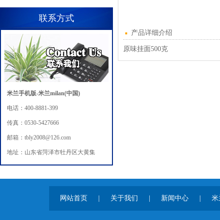
联系方式
产品详细介绍
原味挂面500克
米兰手机版-米兰milan(中国)
电话：400-8881-399
传真：0530-5427666
邮箱：tbly2008@126.com
地址：山东省菏泽市牡丹区大黄集
网站首页
|
关于我们
|
新闻中心
|
米