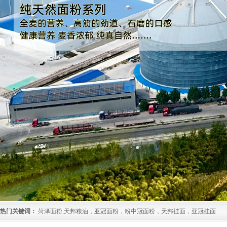
热门关键词：
菏泽面粉,天邦粮油，亚冠面粉，粉中冠面粉，天邦挂面，亚冠挂面