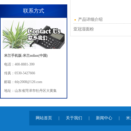
联系方式
产品详细介绍
亚冠湿面粉
米兰手机版-米兰milan(中国)
电话：400-8881-399
传真：0530-5427666
邮箱：tbly2008@126.com
地址：山东省菏泽市牡丹区大黄集
网站首页
|
关于我们
|
新闻中心
|
米