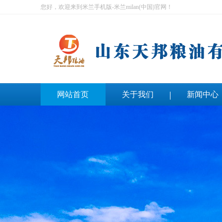
您好，欢迎来到米兰手机版-米兰milan(中国)官网！
网站首页
关于我们
新闻中心
联系我们