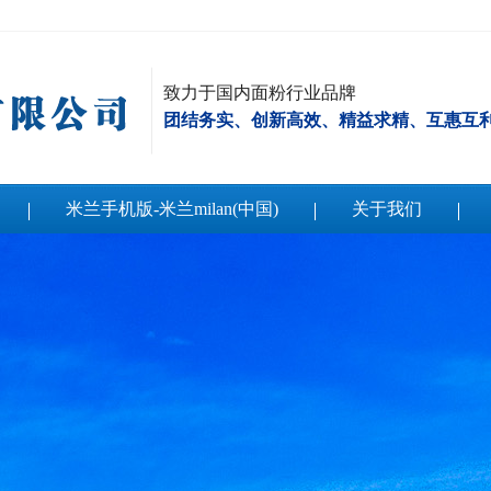
致力于国内面粉行业品牌
团结务实、创新高效、精益求精、互惠互
米兰手机版-米兰milan(中国)
关于我们