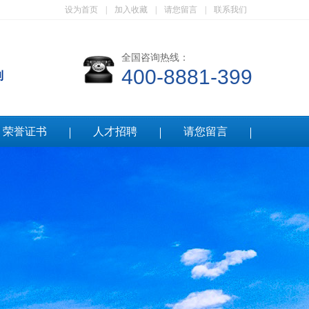
设为首页
|
加入收藏
|
请您留言
|
联系我们
全国咨询热线：
400-8881-399
利
荣誉证书
人才招聘
请您留言