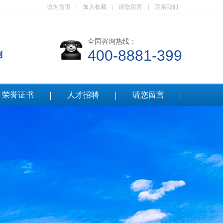
设为首页
|
加入收藏
|
请您留言
|
联系我们
全国咨询热线：
400-8881-399
利
荣誉证书
人才招聘
请您留言