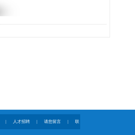
|
人才招聘
|
请您留言
|
联