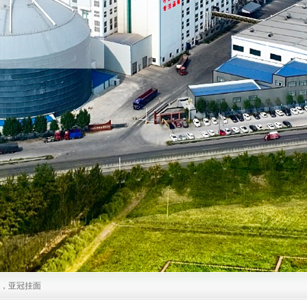
面，亚冠挂面