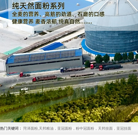
热门关键词：
菏泽面粉,天邦粮油，亚冠面粉，粉中冠面粉，天邦挂面，亚冠挂面