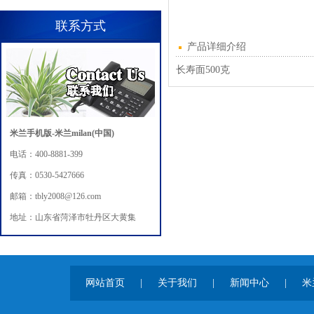
联系方式
产品详细介绍
长寿面500克
米兰手机版-米兰milan(中国)
电话：400-8881-399
传真：0530-5427666
邮箱：tbly2008@126.com
地址：山东省菏泽市牡丹区大黄集
网站首页
|
关于我们
|
新闻中心
|
米