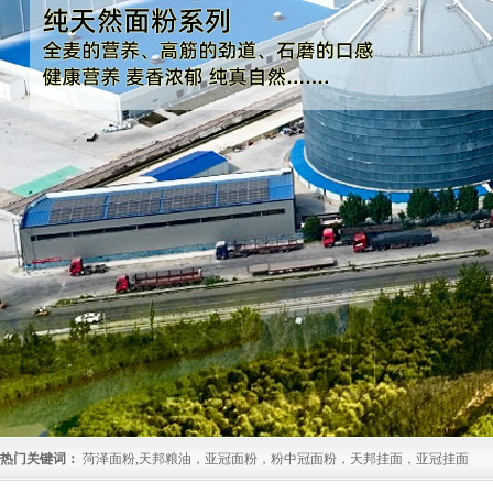
热门关键词：
菏泽面粉,天邦粮油，亚冠面粉，粉中冠面粉，天邦挂面，亚冠挂面