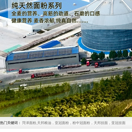
热门关键词：
菏泽面粉,天邦粮油，亚冠面粉，粉中冠面粉，天邦挂面，亚冠挂面