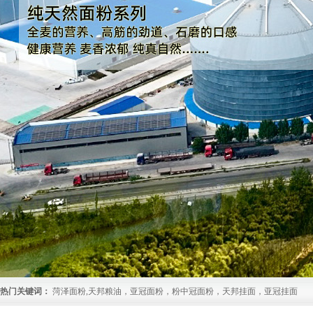
热门关键词：
菏泽面粉,天邦粮油，亚冠面粉，粉中冠面粉，天邦挂面，亚冠挂面