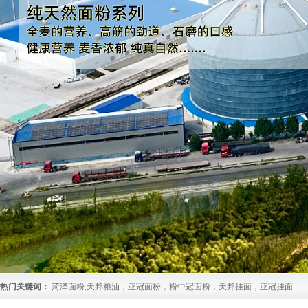
热门关键词：
菏泽面粉,天邦粮油，亚冠面粉，粉中冠面粉，天邦挂面，亚冠挂面