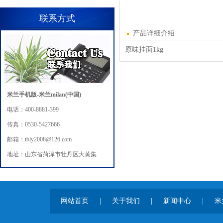
联系方式
产品详细介绍
原味挂面1kg
米兰手机版-米兰milan(中国)
电话：400-8881-399
传真：0530-5427666
邮箱：tbly2008@126.com
地址：山东省菏泽市牡丹区大黄集
网站首页
|
关于我们
|
新闻中心
|
米