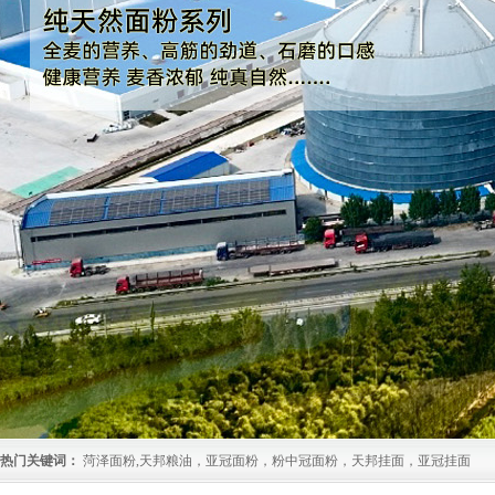
热门关键词：
菏泽面粉,天邦粮油，亚冠面粉，粉中冠面粉，天邦挂面，亚冠挂面