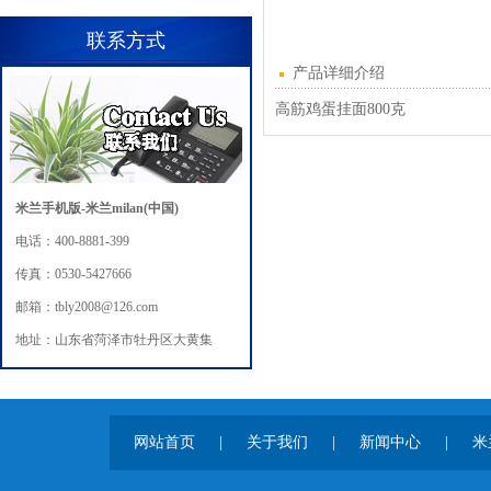
联系方式
产品详细介绍
高筋鸡蛋挂面800克
米兰手机版-米兰milan(中国)
电话：400-8881-399
传真：0530-5427666
邮箱：tbly2008@126.com
地址：山东省菏泽市牡丹区大黄集
网站首页
|
关于我们
|
新闻中心
|
米