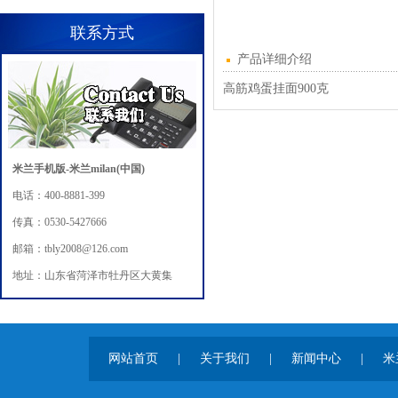
联系方式
产品详细介绍
高筋鸡蛋挂面900克
米兰手机版-米兰milan(中国)
电话：400-8881-399
传真：0530-5427666
邮箱：tbly2008@126.com
地址：山东省菏泽市牡丹区大黄集
网站首页
|
关于我们
|
新闻中心
|
米