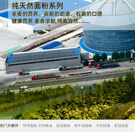
热门关键词：
菏泽面粉,天邦粮油，亚冠面粉，粉中冠面粉，天邦挂面，亚冠挂面