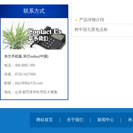
联系方式
产品详细介绍
粉中冠七星包点粉
米兰手机版-米兰milan(中国)
电话：400-8881-399
传真：0530-5427666
邮箱：tbly2008@126.com
地址：山东省菏泽市牡丹区大黄集
网站首页
|
关于我们
|
新闻中心
|
米