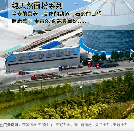
热门关键词：
菏泽面粉,天邦粮油，亚冠面粉，粉中冠面粉，天邦挂面，亚冠挂面