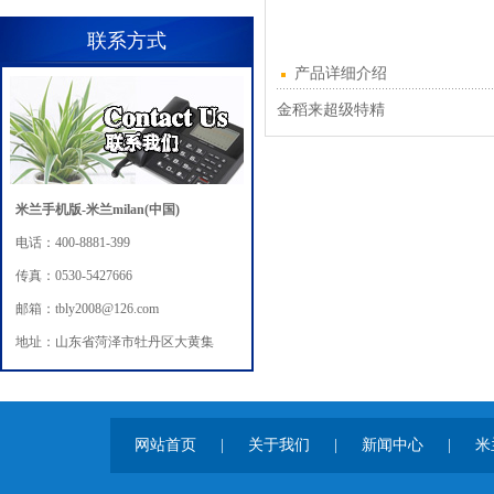
联系方式
产品详细介绍
金稻来超级特精
米兰手机版-米兰milan(中国)
电话：400-8881-399
传真：0530-5427666
邮箱：tbly2008@126.com
地址：山东省菏泽市牡丹区大黄集
网站首页
|
关于我们
|
新闻中心
|
米