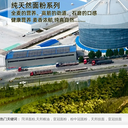
热门关键词：
菏泽面粉,天邦粮油，亚冠面粉，粉中冠面粉，天邦挂面，亚冠挂面