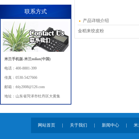
联系方式
产品详细介绍
金稻来饺皮粉
米兰手机版-米兰milan(中国)
电话：400-8881-399
传真：0530-5427666
邮箱：tbly2008@126.com
地址：山东省菏泽市牡丹区大黄集
网站首页
|
关于我们
|
新闻中心
|
米