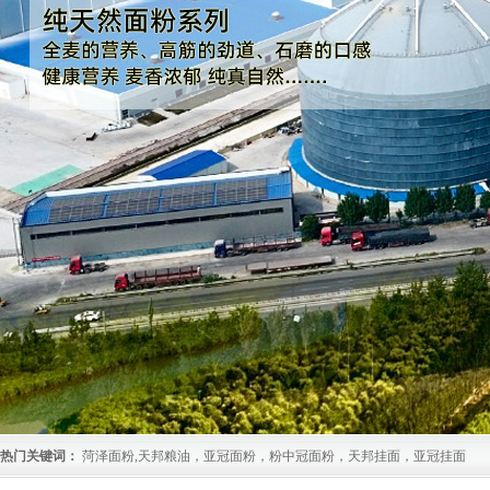
热门关键词：
菏泽面粉,天邦粮油，亚冠面粉，粉中冠面粉，天邦挂面，亚冠挂面