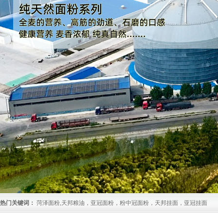
热门关键词：
菏泽面粉,天邦粮油，亚冠面粉，粉中冠面粉，天邦挂面，亚冠挂面