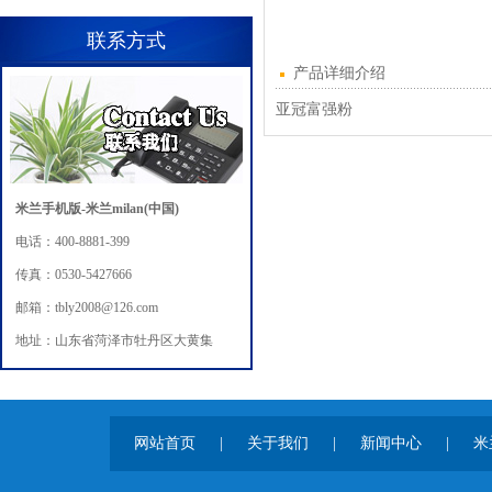
联系方式
产品详细介绍
亚冠富强粉
米兰手机版-米兰milan(中国)
电话：400-8881-399
传真：0530-5427666
邮箱：tbly2008@126.com
地址：山东省菏泽市牡丹区大黄集
网站首页
|
关于我们
|
新闻中心
|
米