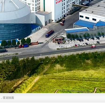
面，亚冠挂面