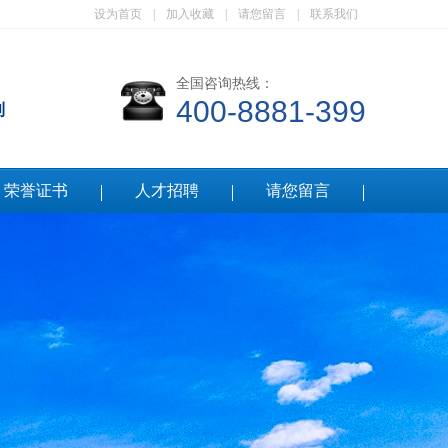
设为首页
|
加入收藏
|
请您留言
|
联系我们
全国咨询热线：
400-8881-399
利
荣誉证书
人才招聘
请您留言