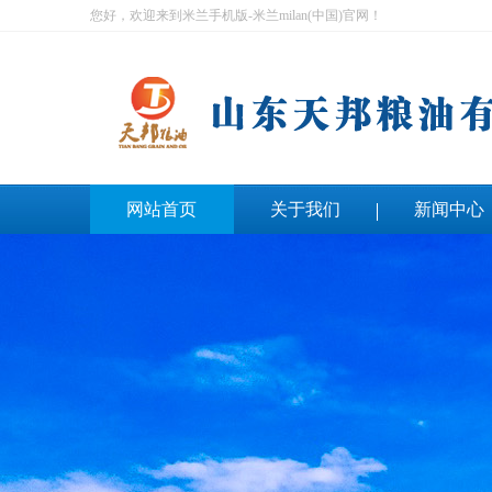
您好，欢迎来到米兰手机版-米兰milan(中国)官网！
网站首页
关于我们
新闻中心
联系我们