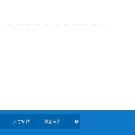
|
人才招聘
|
请您留言
|
联