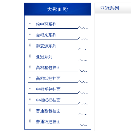
亚冠系列
天邦面粉
粉中冠系列
金稻来系列
御麦源系列
亚冠系列
高档塑包挂面
高档纸把挂面
中档塑包挂面
中档纸把挂面
普通塑包挂面
普通纸把挂面