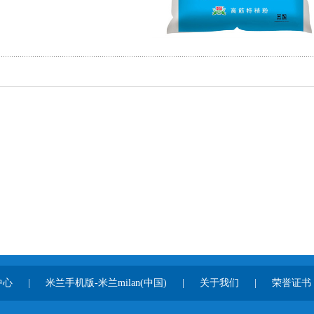
中心
|
米兰手机版-米兰milan(中国)
|
关于我们
|
荣誉证书