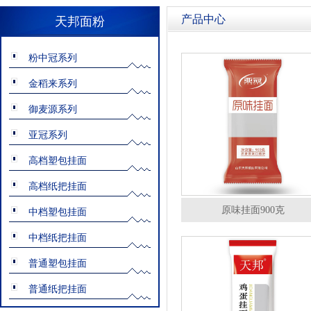
产品中心
天邦面粉
粉中冠系列
金稻来系列
御麦源系列
亚冠系列
高档塑包挂面
高档纸把挂面
原味挂面900克
中档塑包挂面
中档纸把挂面
普通塑包挂面
普通纸把挂面