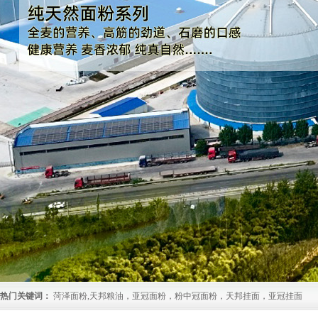
热门关键词：
菏泽面粉,天邦粮油，亚冠面粉，粉中冠面粉，天邦挂面，亚冠挂面